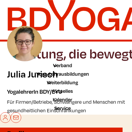
Zum Hauptinhalt der Seite springen
Zur Startseite navigieren
Verband
Julia Jurisch
Yoga-Lehrausbildungen
Weiterbildung
Aktuelles
YogalehrerIn BDY/EYU
Kalender
Für Firmen/Betriebe, Schwangere und Menschen mit
Service
gesundheitlichen Einschränkungen
Mein BDYoga
Kontakt