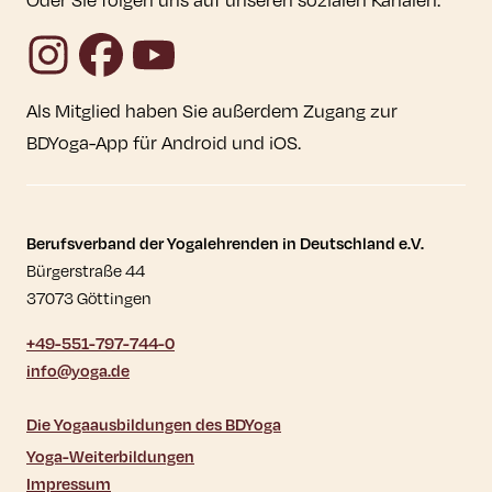
Instagram
Facebook
YouTube
Als Mitglied haben Sie außerdem Zugang zur
BDYoga-App für Android und iOS.
Kontaktdaten und weitere Links
Berufsverband der Yogalehrenden in Deutschland e.V.
Bürgerstraße 44
37073 Göttingen
+49-551-797-744-0
info@yoga.de
Die Yogaausbildungen des BDYoga
Yoga-Weiterbildungen
Impressum