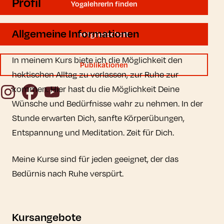
Profil
YogalehrerIn finden
Allgemeine Informationen
Mitgliedschaft
In meinem Kurs biete ich die Möglichkeit den
Publikationen
hektischen Alltag zu verlassen, zur Ruhe zur
Instagram
Facebook
YouTube
kommen. Hier hast du die Möglichkeit Deine
Wünsche und Bedürfnisse wahr zu nehmen. In der
Stunde erwarten Dich, sanfte Körperübungen,
Entspannung und Meditation. Zeit für Dich.
Meine Kurse sind für jeden geeignet, der das
Bedürnis nach Ruhe verspürt.
Kursangebote