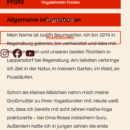
Profil
YogalehrerIn finden
Allgemeine Informationen
Mitgliedschaft
Mein Name ist Judith Baumgarten. Ich bin 1974 in
Publikationen
Regensburg geboren, bin verheiratet und lebe mit
Instagram
Facebook
YouTube
meinem Mann und unseren beiden Töchtern in
Lappersdorf bei Regensburg. Am liebsten verbringe
ich Zeit in der Natur, in meinem Garten, im Wald, an
Flussläufen.
Schon als kleines Mädchen nahm mich meine
Großmutter zu ihren Yogastunden mit. Heute weiß
ich, dass ich bereits mit acht Jahren Hatha-Yoga
praktizierte – bei Oma Rosas indischem Guru.
Außerdem hatte ich in jungen Jahren die erste