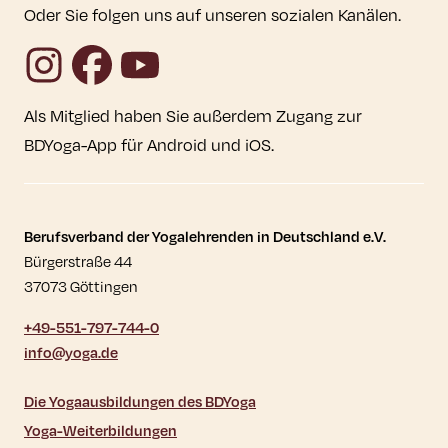
Oder Sie folgen uns auf unseren sozialen Kanälen.
Instagram
Facebook
YouTube
Als Mitglied haben Sie außerdem Zugang zur
BDYoga-App für Android und iOS.
Kontaktdaten und weitere Links
Berufsverband der Yogalehrenden in Deutschland e.V.
Bürgerstraße 44
37073 Göttingen
+49-551-797-744-0
info@yoga.de
Die Yogaausbildungen des BDYoga
Yoga-Weiterbildungen