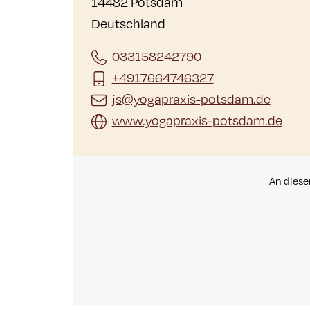
14482 Potsdam
Deutschland
033158242790
+4917664746327
js@yogapraxis-potsdam.de
www.yogapraxis-potsdam.de
An diese