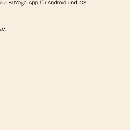
zur BDYoga-App für Android und iOS.
tere Links
.V.