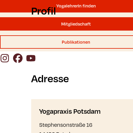
YogalehrerIn finden
Profil
Mitgliedschaft
Publikationen
Instagram
Facebook
YouTube
Adresse
Yogapraxis Potsdam
Stephensonstraße 16