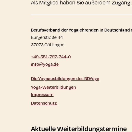
Als Mitglied haben Sie außerdem Zugang 
Kontaktdaten und wei
Berufsverband der Yogalehrenden in Deutschland e
Bürgerstraße 44
37073 Göttingen
+49-551-797-744-0
info@yoga.de
Die Yogaausbildungen des BDYoga
Yoga-Weiterbildungen
Impressum
Datenschutz
Aktuelle Weiterbildungstermine