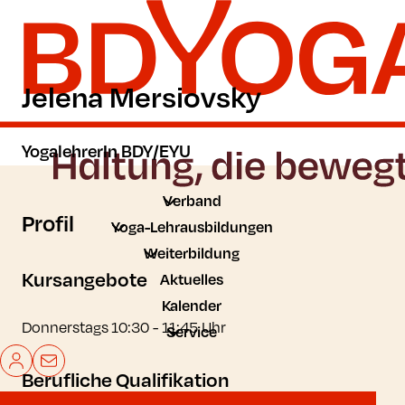
Zum Hauptinhalt der Seite springen
Zur Startseite navigieren
Jelena Mersiovsky
YogalehrerIn BDY/EYU
Verband
Profil
Yoga-Lehrausbildungen
Weiterbildung
Kursangebote
Aktuelles
Kalender
Donnerstags 10:30 - 11:45 Uhr
Service
Mein BDYoga
Kontakt
Berufliche Qualifikation