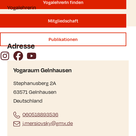
YogalehrerIn finden
Yogalehrerin
Mitgliedschaft
Publikationen
Adresse
Instagram
Facebook
YouTube
Yogaraum Gelnhausen
Stephanusberg 2A
63571 Gelnhausen
Deutschland
060518893536
j.mersiovsky@gmx.de