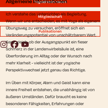
Allgemeine Informationen
YogalehrerIn finden
Ich verstehe das Unterrichten als Begleitung.
Mitgliedschaft
Wenn wir uns entscheiden, es mit Yoga als eigenem
Übungsweg zu versuchen, eröffnet sich ein
Publikationen
Veränderungspotential von unschätzbarem Wert.
Ganz gleich, ob der Ausgangspunkt ein fieser
Instagram
Facebook
YouTube
Schmerz in der Lendenwirbelsäule ist, eine
Überforderung im Alltag oder der Wunsch nach
mehr Klarheit - vielleicht ist der yogische
Perspektivwechsel jetzt genau das Richtige.
Im Üben mit Körper, Atem und Geist kann eine
innere Freiheit entstehen, die unabhängig ist von
äußeren Umständen. Dafür braucht es keine
besonderen Fähigkeiten, Erfahrungen oder