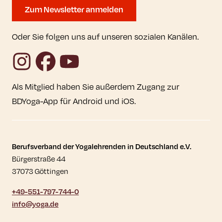
Zum Newsletter anmelden
Oder Sie folgen uns auf unseren sozialen Kanälen.
Instagram
Facebook
YouTube
Als Mitglied haben Sie außerdem Zugang zur
BDYoga-App für Android und iOS.
Kontaktdaten und weitere Links
Berufsverband der Yogalehrenden in Deutschland e.V.
Bürgerstraße 44
37073 Göttingen
+49-551-797-744-0
info@yoga.de