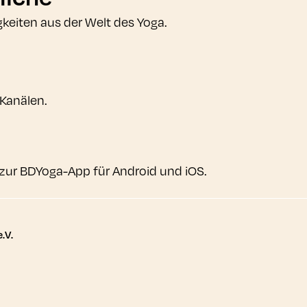
gkeiten aus der Welt des Yoga.
 Kanälen.
zur BDYoga-App für Android und iOS.
tere Links
.V.