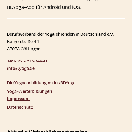
BDYoga-App für Android und iOS.
Kontaktdaten und weitere Links
Berufsverband der Yogalehrenden in Deutschland e.V.
Bürgerstraße 44
37073 Göttingen
+49-551-797-744-0
info@yoga.de
Die Yogaausbildungen des BDYoga
Yoga-Weiterbildungen
Impressum
Datenschutz
Aktuelle Weiterbildungstermine