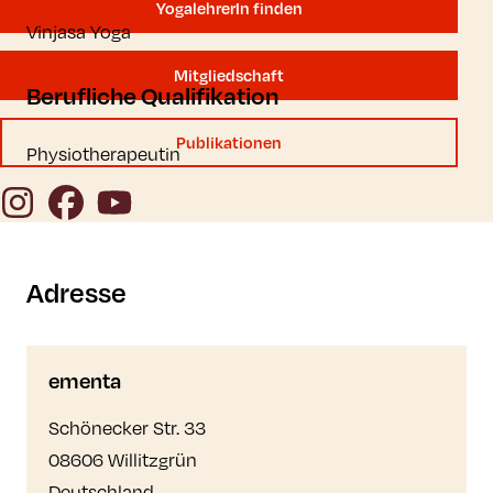
YogalehrerIn finden
Vinjasa Yoga
Mitgliedschaft
Berufliche Qualifikation
Publikationen
Physiotherapeutin
Instagram
Facebook
YouTube
Adresse
ementa
Schönecker Str. 33
08606 Willitzgrün
Deutschland