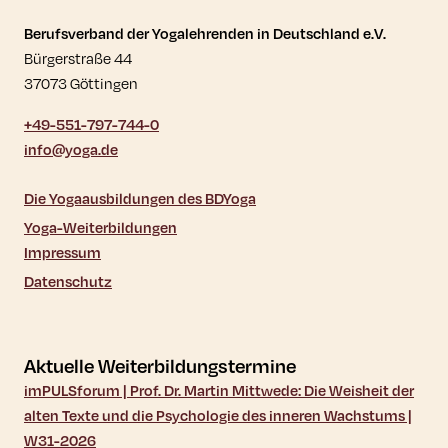
Kontaktdaten und weitere Links
Berufsverband der Yogalehrenden in Deutschland e.V.
Bürgerstraße 44
37073 Göttingen
+49-551-797-744-0
info@yoga.de
Die Yogaausbildungen des BDYoga
Yoga-Weiterbildungen
Impressum
Datenschutz
Aktuelle Weiterbildungstermine
imPULSforum | Prof. Dr. Martin Mittwede: Die Weisheit der
alten Texte und die Psychologie des inneren Wachstums |
W31-2026