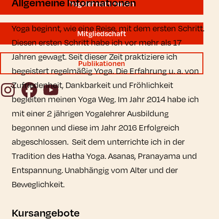
Allgemeine Informationen
YogalehrerIn finden
Yoga beginnt, wie eine Reise, mit dem ersten Schritt.
Mitgliedschaft
Diesen ersten Schritt habe ich vor mehr als 17
Jahren gewagt. Seit dieser Zeit praktiziere ich
Publikationen
begeistert regelmäßig Yoga. Die Erfahrung u. a. von
Zufriedenheit, Dankbarkeit und Fröhlichkeit
Instagram
Facebook
YouTube
begleiten meinen Yoga Weg. Im Jahr 2014 habe ich
mit einer 2 jährigen Yogalehrer Ausbildung
begonnen und diese im Jahr 2016 Erfolgreich
abgeschlossen. Seit dem unterrichte ich in der
Tradition des Hatha Yoga. Asanas, Pranayama und
Entspannung. Unabhängig vom Alter und der
Beweglichkeit.
Kursangebote