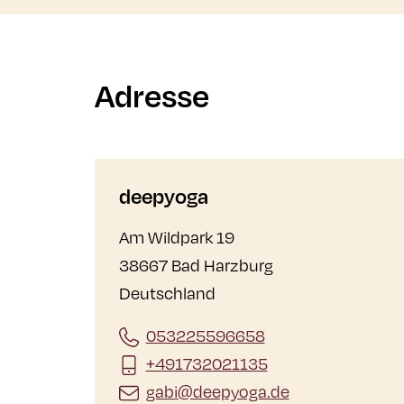
Adresse
deepyoga
Am Wildpark 19
38667 Bad Harzburg
Deutschland
053225596658
+491732021135
gabi@deepyoga.de