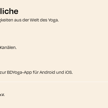
liche
gkeiten aus der Welt des Yoga.
 Kanälen.
zur BDYoga-App für Android und iOS.
tere Links
.V.