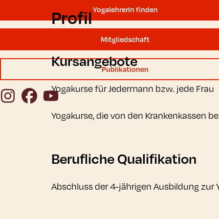
YogalehrerIn finden
Profil
Mitgliedschaft
Kursangebote
Publikationen
Yogakurse für Jedermann bzw. jede Frau
Instagram
Facebook
YouTube
Yogakurse, die von den Krankenkassen 
Berufliche Qualifikation
Abschluss der 4-jährigen Ausbildung zur 