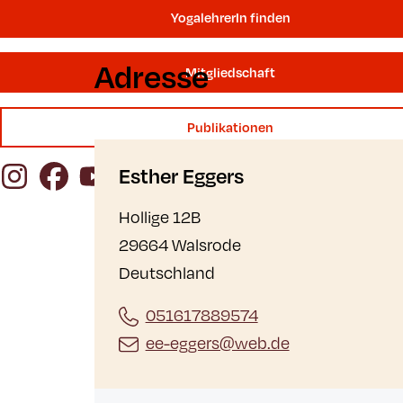
YogalehrerIn finden
Adresse
Mitgliedschaft
Publikationen
Instagram
Facebook
YouTube
Esther Eggers
Hollige 12B
29664 Walsrode
Deutschland
051617889574
ee-eggers@web.de