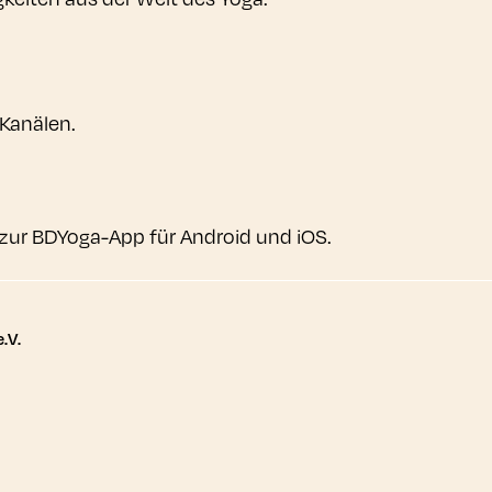
 Kanälen.
zur BDYoga-App für Android und iOS.
tere Links
.V.