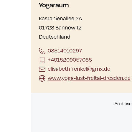
Yogaraum
Kastanienallee 2A
01728 Bannewitz
Deutschland
03514010297
+4915209057085
elisabethfrenkel@gmx.de
www.yoga-lust-freital-dresden.de
An diese