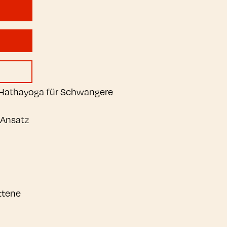
a,Hathayoga für Schwangere
 Ansatz
ttene