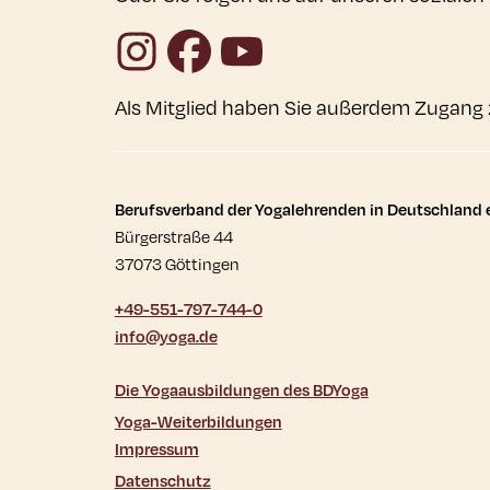
Instagram
Facebook
YouTube
Als Mitglied haben Sie außerdem Zugang 
Kontaktdaten und wei
Berufsverband der Yogalehrenden in Deutschland e
Bürgerstraße 44
37073 Göttingen
+49-551-797-744-0
info@yoga.de
Die Yogaausbildungen des BDYoga
Yoga-Weiterbildungen
Impressum
Datenschutz