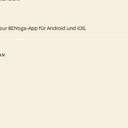
zur BDYoga-App für Android und iOS.
tere Links
.V.