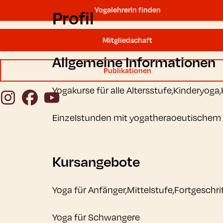
YogalehrerIn finden
Profil
Mitgliedschaft
Allgemeine Informationen
Publikationen
Yogakurse für alle Altersstufe,Kinderyog
Instagram
Facebook
YouTube
Einzelstunden mit yogatheraoeutischem
Kursangebote
Yoga für Anfänger,Mittelstufe,Fortgeschri
Yoga für Schwangere