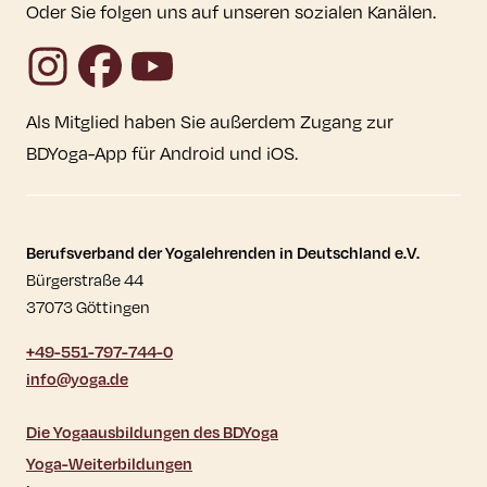
Oder Sie folgen uns auf unseren sozialen Kanälen.
Instagram
Facebook
YouTube
Als Mitglied haben Sie außerdem Zugang zur
BDYoga-App für Android und iOS.
Kontaktdaten und weitere Links
Berufsverband der Yogalehrenden in Deutschland e.V.
Bürgerstraße 44
37073 Göttingen
+49-551-797-744-0
info@yoga.de
Die Yogaausbildungen des BDYoga
Yoga-Weiterbildungen