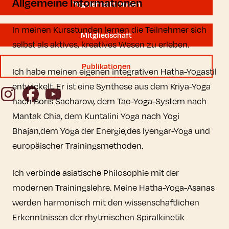
Allgemeine Informationen
YogalehrerIn finden
In meinen Kursstunden lernen die Teilnehmer sich
Mitgliedschaft
selbst als aktives, kreatives Wesen zu erleben.
Publikationen
Ich habe meinen eigenen integrativen Hatha-Yogastil
entwickelt. Er ist eine Synthese aus dem Kriya-Yoga
Instagram
Facebook
YouTube
nach Boris Sacharow, dem Tao-Yoga-System nach
Mantak Chia, dem Kuntalini Yoga nach Yogi
Bhajan,dem Yoga der Energie,des Iyengar-Yoga und
europäischer Trainingsmethoden.
Ich verbinde asiatische Philosophie mit der
modernen Trainingslehre. Meine Hatha-Yoga-Asanas
werden harmonisch mit den wissenschaftlichen
Erkenntnissen der rhytmischen Spiralkinetik