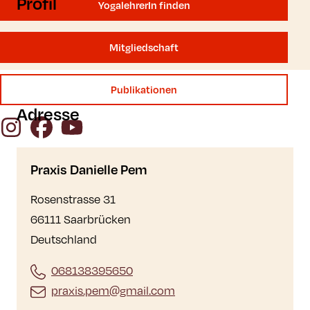
Profil
YogalehrerIn finden
Mitgliedschaft
Publikationen
Adresse
Instagram
Facebook
YouTube
Praxis Danielle Pem
Rosenstrasse 31
66111 Saarbrücken
Deutschland
068138395650
praxis.pem@gmail.com