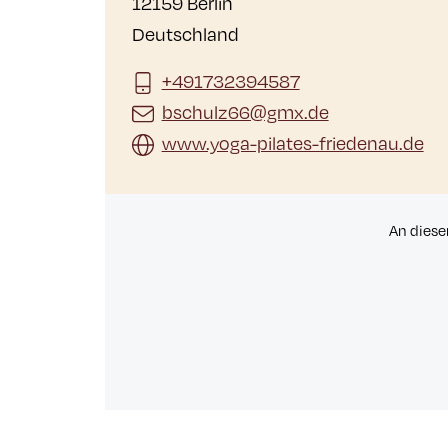
12159 Berlin
Deutschland
+491732394587
bschulz66@gmx.de
www.yoga-pilates-friedenau.de
An diese