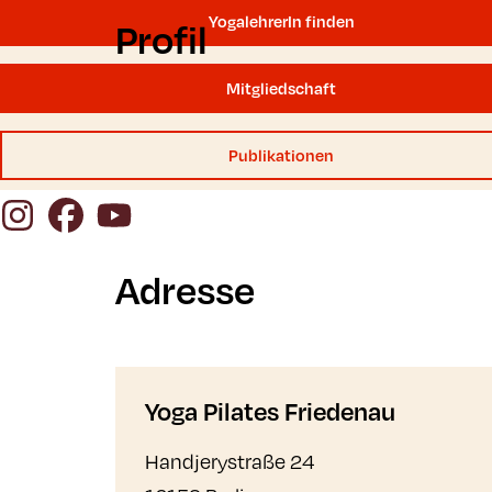
YogalehrerIn finden
Profil
Mitgliedschaft
Publikationen
Instagram
Facebook
YouTube
Adresse
Yoga Pilates Friedenau
Handjerystraße 24