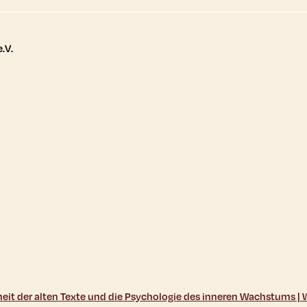
tere Links
.V.
sheit der alten Texte und die Psychologie des inneren Wachstums 