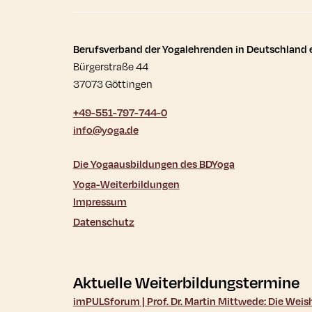
Kontaktdaten und wei
Berufsverband der Yogalehrenden in Deutschland e
Bürgerstraße 44
37073 Göttingen
+49-551-797-744-0
info@yoga.de
Die Yogaausbildungen des BDYoga
Yoga-Weiterbildungen
Impressum
Datenschutz
Aktuelle Weiterbildungstermine
imPULSforum | Prof. Dr. Martin Mittwede: Die Wei