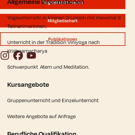
Allgemeine Informationen
YogalehrerIn finden
Yogaunterricht in kleinen Gruppen mit maximal 9
Mitgliedschaft
TeilnehmerInnen.
Publikationen
Unterricht in der Tradition Viniyoga nach
Krishnamacharya
Instagram
Facebook
YouTube
Schwerpunkt Atem und Meditation.
Kursangebote
Gruppenunterricht und Einzelunterricht
Weitere Angebote auf Anfrage
Berufliche Qualifikation