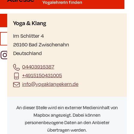
YogalehrerIn finden
Mitgliedschaft
Yoga & Klang
Im Schlitter 4
Publikationen
26160 Bad Zwischenahn
Instagram
Facebook
YouTube
Deutschland
04403916387
+4915150431005
info@yogaklangekern.de
An dieser Stelle wird ein externer Medieninhalt von
Mapbox angezeigt. Dabei können
personenbezogene Daten an den Anbieter
übertragen werden.