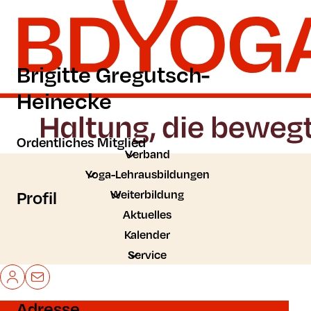
Zum Hauptinhalt der Seite springen
Zur Startseite navigieren
Brigitte Gregutsch-
Heinecke
Ordentliches Mitglied
Verband
Yoga-Lehrausbildungen
Profil
Weiterbildung
Aktuelles
Kalender
Service
Mein BDYoga
Kontakt
Adresse