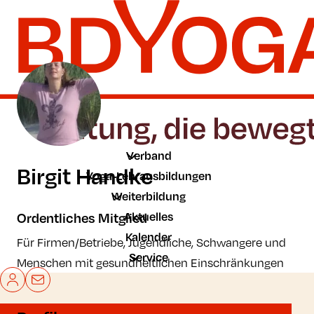
Zum Hauptinhalt der Seite springen
Zur Startseite navigieren
Verband
Birgit Handke
Yoga-Lehrausbildungen
Weiterbildung
Aktuelles
Ordentliches Mitglied
Kalender
Für Firmen/Betriebe, Jugendliche, Schwangere und
Service
Menschen mit gesundheitlichen Einschränkungen
Mein BDYoga
Kontakt