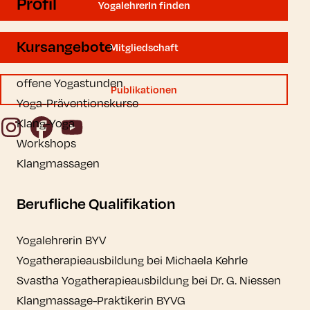
Profil
YogalehrerIn finden
Kursangebote
Mitgliedschaft
offene Yogastunden
Publikationen
Yoga-Präventionskurse
Instagram
Facebook
YouTube
Klang-Yoga
Workshops
Klangmassagen
Berufliche Qualifikation
Yogalehrerin BYV
Yogatherapieausbildung bei Michaela Kehrle
Svastha Yogatherapieausbildung bei Dr. G. Niessen
Klangmassage-Praktikerin BYVG