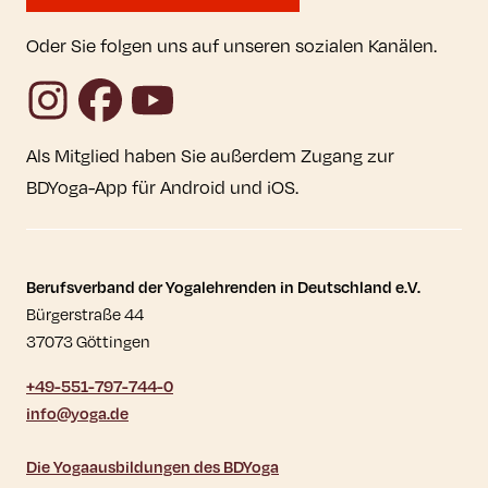
Oder Sie folgen uns auf unseren sozialen Kanälen.
Instagram
Facebook
YouTube
Als Mitglied haben Sie außerdem Zugang zur
BDYoga-App für Android und iOS.
Kontaktdaten und weitere Links
Berufsverband der Yogalehrenden in Deutschland e.V.
Bürgerstraße 44
37073 Göttingen
+49-551-797-744-0
info@yoga.de
Die Yogaausbildungen des BDYoga