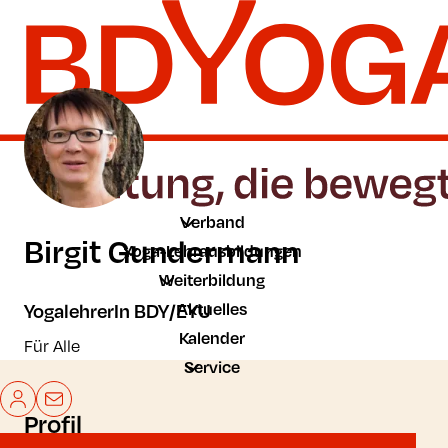
Zum Hauptinhalt der Seite springen
Zur Startseite navigieren
Verband
Birgit Gundermann
Yoga-Lehrausbildungen
Weiterbildung
Aktuelles
YogalehrerIn BDY/EYU
Kalender
Für Alle
Service
Mein BDYoga
Kontakt
Profil