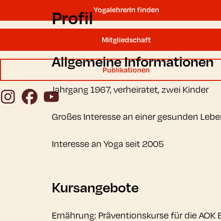
YogalehrerIn finden
Profil
Mitgliedschaft
Allgemeine Informationen
Publikationen
Jahrgang 1967, verheiratet, zwei Kinder
Instagram
Facebook
YouTube
Großes Interesse an einer gesunden Lebe
Interesse an Yoga seit 2005
Kursangebote
Ernährung: Präventionskurse für die AOK 