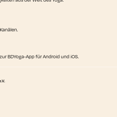
 Kanälen.
zur BDYoga-App für Android und iOS.
tere Links
.V.