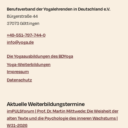
Kontaktdaten und weitere Links
Berufsverband der Yogalehrenden in Deutschland e.V.
Bürgerstraße 44
37073 Göttingen
+49-551-797-744-0
info@yoga.de
Die Yogaausbildungen des BDYoga
Yoga-Weiterbildungen
Impressum
Datenschutz
Aktuelle Weiterbildungstermine
imPULSforum | Prof. Dr. Martin Mittwede: Die Weisheit der
alten Texte und die Psychologie des inneren Wachstums |
W31-2026