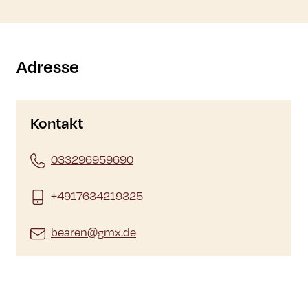
Adresse
Kontakt
033296959690
+4917634219325
bearen@gmx.de