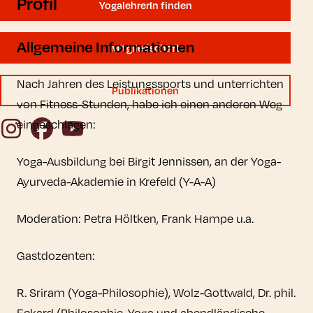
Profil
YogalehrerIn finden
Allgemeine Informationen
Mitgliedschaft
Nach Jahren des Leistungssports und unterrichten
Publikationen
von Fitness-Stunden, habe ich einen anderen Weg
Instagram
Facebook
YouTube
eingeschlagen:
Yoga-Ausbildung bei Birgit Jennissen, an der Yoga-
Ayurveda-Akademie in Krefeld (Y-A-A)
Moderation: Petra Höltken, Frank Hampe u.a.
Gastdozenten:
R. Sriram (Yoga-Philosophie), Wolz-Gottwald, Dr. phil.
Eckard (Philosophie, Yoga und abendländische