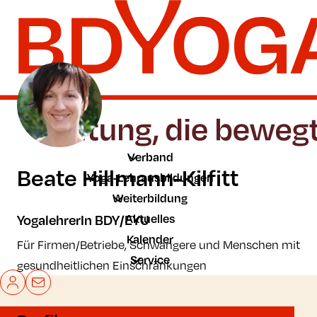
Zum Hauptinhalt der Seite springen
Zur Startseite navigieren
Verband
Beate Hillmann-Kilfitt
Yoga-Lehrausbildungen
Weiterbildung
Aktuelles
YogalehrerIn BDY/EYU
Kalender
Für Firmen/Betriebe, Schwangere und Menschen mit
Service
gesundheitlichen Einschränkungen
Mein BDYoga
Kontakt