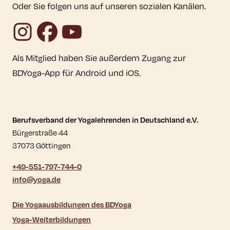
Oder Sie folgen uns auf unseren sozialen Kanälen.
Instagram
Facebook
YouTube
Als Mitglied haben Sie außerdem Zugang zur
BDYoga-App für Android und iOS.
Kontaktdaten und weitere Links
Berufsverband der Yogalehrenden in Deutschland e.V.
Bürgerstraße 44
37073 Göttingen
+49-551-797-744-0
info@yoga.de
Die Yogaausbildungen des BDYoga
Yoga-Weiterbildungen