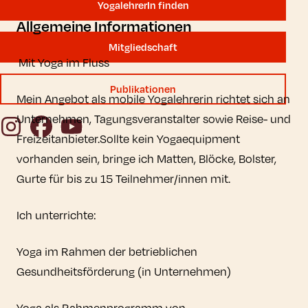
YogalehrerIn finden
Allgemeine Informationen
Mitgliedschaft
Mit Yoga im Fluss
Publikationen
Mein Angebot als mobile Yogalehrerin richtet sich an
Unternehmen, Tagungsveranstalter sowie Reise- und
Instagram
Facebook
YouTube
Freizeitanbieter.Sollte kein Yogaequipment
vorhanden sein, bringe ich Matten, Blöcke, Bolster,
Gurte für bis zu 15 Teilnehmer/innen mit.
Ich unterrichte:
Yoga im Rahmen der betrieblichen
Gesundheitsförderung (in Unternehmen)
Yoga als Rahmenprogramm von