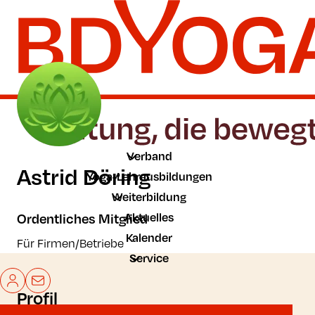
Zum Hauptinhalt der Seite springen
Zur Startseite navigieren
Verband
Astrid Döring
Yoga-Lehrausbildungen
Weiterbildung
Aktuelles
Ordentliches Mitglied
Kalender
Für Firmen/Betriebe
Service
Mein BDYoga
Kontakt
Profil