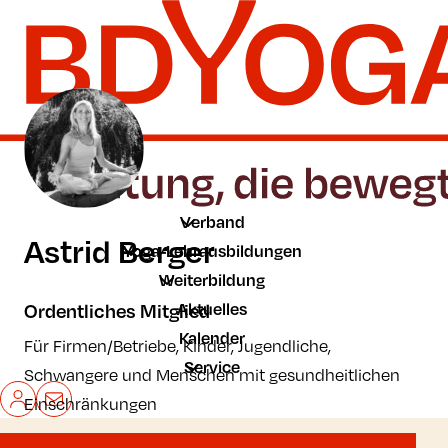
Zum Hauptinhalt der Seite springen
Zur Startseite navigieren
Verband
Astrid Berger
Yoga-Lehrausbildungen
Weiterbildung
Aktuelles
Ordentliches Mitglied
Kalender
Für Firmen/Betriebe, Kinder, Jugendliche,
Service
Schwangere und Menschen mit gesundheitlichen
Mein BDYoga
Kontakt
Einschränkungen