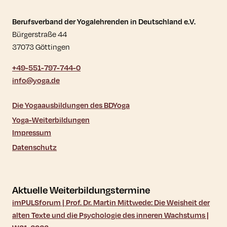
Kontaktdaten und weitere Links
Berufsverband der Yogalehrenden in Deutschland e.V.
Bürgerstraße 44
37073 Göttingen
+49-551-797-744-0
info@yoga.de
Die Yogaausbildungen des BDYoga
Yoga-Weiterbildungen
Impressum
Datenschutz
Aktuelle Weiterbildungstermine
imPULSforum | Prof. Dr. Martin Mittwede: Die Weisheit der
alten Texte und die Psychologie des inneren Wachstums |