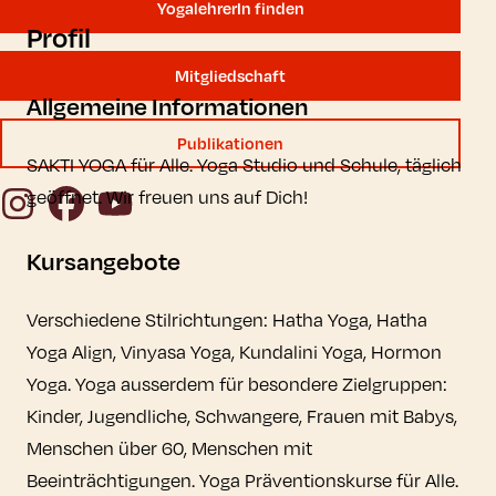
YogalehrerIn finden
Profil
Mitgliedschaft
Allgemeine Informationen
Publikationen
SAKTI YOGA für Alle. Yoga Studio und Schule, täglich
Instagram
Facebook
YouTube
geöffnet. Wir freuen uns auf Dich!
Kursangebote
Verschiedene Stilrichtungen: Hatha Yoga, Hatha
Yoga Align, Vinyasa Yoga, Kundalini Yoga, Hormon
Yoga. Yoga ausserdem für besondere Zielgruppen:
Kinder, Jugendliche, Schwangere, Frauen mit Babys,
Menschen über 60, Menschen mit
Beeinträchtigungen. Yoga Präventionskurse für Alle.