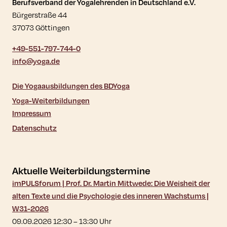
Kontaktdaten und weitere Links
Berufsverband der Yogalehrenden in Deutschland e.V.
Bürgerstraße 44
37073 Göttingen
+49-551-797-744-0
info@yoga.de
Die Yogaausbildungen des BDYoga
Yoga-Weiterbildungen
Impressum
Datenschutz
Aktuelle Weiterbildungstermine
imPULSforum | Prof. Dr. Martin Mittwede: Die Weisheit der
alten Texte und die Psychologie des inneren Wachstums |
W31-2026
09.09.2026 12:30
–
13:30
Uhr