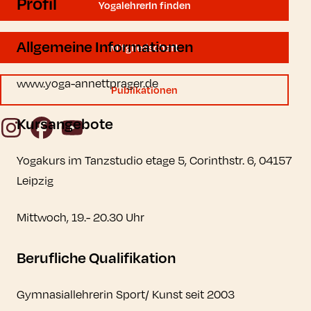
Profil
YogalehrerIn finden
Allgemeine Informationen
Mitgliedschaft
www.yoga-annettprager.de
Publikationen
Kursangebote
Instagram
Facebook
YouTube
Yogakurs im Tanzstudio etage 5, Corinthstr. 6, 04157
Leipzig
Mittwoch, 19.- 20.30 Uhr
Berufliche Qualifikation
Gymnasiallehrerin Sport/ Kunst seit 2003