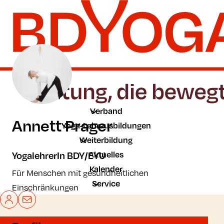
Zum Hauptinhalt der Seite springen
Zur Startseite navigieren
Verband
Annett Prager
Yoga-Lehrausbildungen
Weiterbildung
Aktuelles
YogalehrerIn BDY/EYU
Kalender
Für Menschen mit gesundheitlichen
Service
Einschränkungen
Mein BDYoga
Kontakt