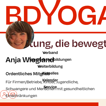
Zum Hauptinhalt der Seite springen
Zur Startseite navigieren
Verband
Anja Wiegland
Yoga-Lehrausbildungen
Weiterbildung
Aktuelles
Ordentliches Mitglied
Kalender
Für Firmen/Betriebe, Kinder, Jugendliche,
Service
Schwangere und Menschen mit gesundheitlichen
Mein BDYoga
Kontakt
Einschränkungen