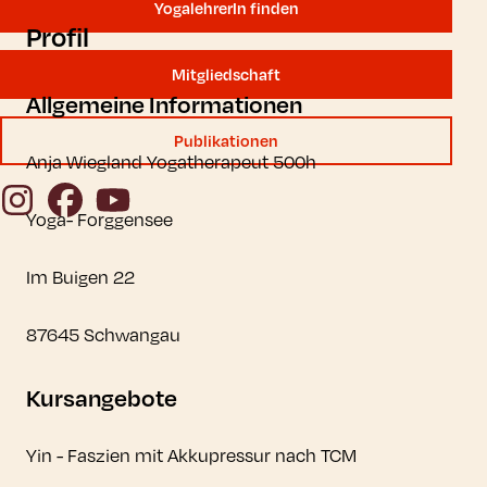
YogalehrerIn finden
Profil
Mitgliedschaft
Allgemeine Informationen
Publikationen
Anja Wiegland Yogatherapeut 500h
Instagram
Facebook
YouTube
Yoga- Forggensee
Im Buigen 22
87645 Schwangau
Kursangebote
Yin - Faszien mit Akkupressur nach TCM