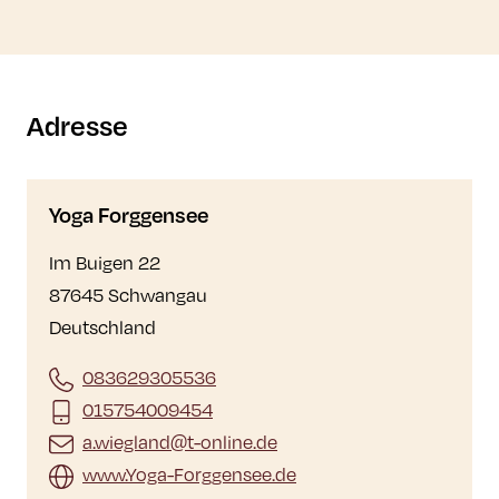
Adresse
Yoga Forggensee
Im Buigen 22
87645 Schwangau
Deutschland
083629305536
015754009454
a.wiegland@t-online.de
www.Yoga-Forggensee.de