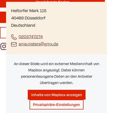
YogalehrerIn finden
Heltorfer Mark 115
40489 Düsseldorf
Mitgliedschaft
Deutschland
Publikationen
0203747274
anja.nisters@gmx.de
Instagram
Facebook
YouTube
An dieser Stelle wird ein externer Medieninhalt von
Mapbox angezeigt. Dabei können
personenbezogene Daten an den Anbieter
übertragen werden.
Inhalte von Mapbox anzeigen
Privatsphäre-Einstellungen