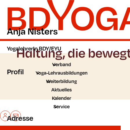
Zum Hauptinhalt der Seite springen
Zur Startseite navigieren
Anja Nisters
YogalehrerIn BDY/EYU
Verband
Profil
Yoga-Lehrausbildungen
Weiterbildung
Aktuelles
Kalender
Service
Mein BDYoga
Kontakt
Adresse