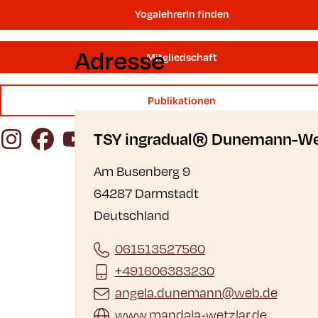
YogalehrerIn finden
Adresse
Mitgliedschaft
Publikationen
Instagram
Facebook
YouTube
TSY ingradual® Dunemann-Wei
Am Busenberg 9
64287 Darmstadt
Deutschland
061513527560
+491606383230
angela.dunemann@web.de
www.mandala-wetzlar.de