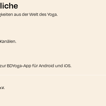
liche
gkeiten aus der Welt des Yoga.
 Kanälen.
zur BDYoga-App für Android und iOS.
tere Links
.V.