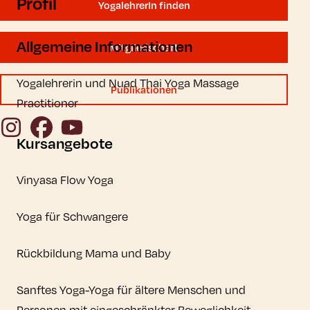
Profil
YogalehrerIn finden
Allgemeine Informationen
Mitgliedschaft
Yogalehrerin und Nuad Thai Yoga Massage
Publikationen
Practitioner
Instagram
Facebook
YouTube
Kursangebote
Vinyasa Flow Yoga
Yoga für Schwangere
Rückbildung Mama und Baby
Sanftes Yoga-Yoga für ältere Menschen und
Personen mit eingeschränkter Beweglichkeit