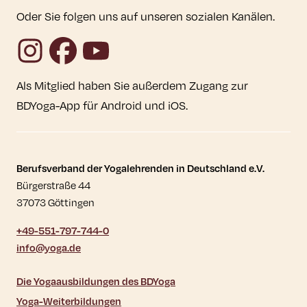
Oder Sie folgen uns auf unseren sozialen Kanälen.
Instagram
Facebook
YouTube
Als Mitglied haben Sie außerdem Zugang zur
BDYoga-App für Android und iOS.
Kontaktdaten und weitere Links
Berufsverband der Yogalehrenden in Deutschland e.V.
Bürgerstraße 44
37073 Göttingen
+49-551-797-744-0
info@yoga.de
Die Yogaausbildungen des BDYoga
Yoga-Weiterbildungen