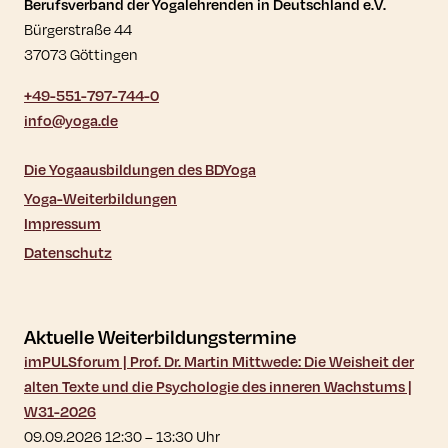
Kontaktdaten und weitere Links
Berufsverband der Yogalehrenden in Deutschland e.V.
Bürgerstraße 44
37073 Göttingen
+49-551-797-744-0
info@yoga.de
Die Yogaausbildungen des BDYoga
Yoga-Weiterbildungen
Impressum
Datenschutz
Aktuelle Weiterbildungstermine
imPULSforum | Prof. Dr. Martin Mittwede: Die Weisheit der
alten Texte und die Psychologie des inneren Wachstums |
W31-2026
09.09.2026 12:30
–
13:30
Uhr