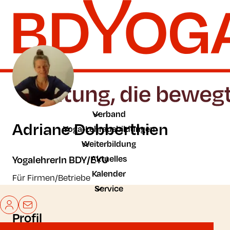
Zum Hauptinhalt der Seite springen
Zur Startseite navigieren
Verband
Adriane Dobberthien
Yoga-Lehrausbildungen
Weiterbildung
Aktuelles
YogalehrerIn BDY/EYU
Kalender
Für Firmen/Betriebe
Service
Mein BDYoga
Kontakt
Profil