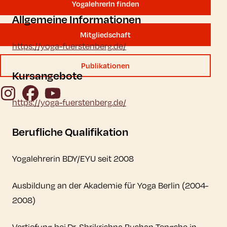
YogalehrerIn finden
Allgemeine Informationen
Mitgliedschaft
https://yoga-fuerstenberg.de/
Publikationen
Kursangebote
Instagram
Facebook
YouTube
https://yoga-fuerstenberg.de/
Berufliche Qualifikation
Yogalehrerin BDY/EYU seit 2008
Ausbildung an der Akademie für Yoga Berlin (2004-
2008)
Vertiefung bei Dr. Shrikrishna Bushan Tengshe in