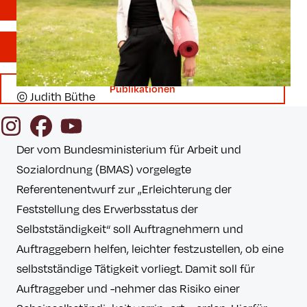
YogalehrerIn finden
Mitgliedschaft
Publikationen
© Judith Büthe
Instagram
Facebook
YouTube
Der vom Bundesministerium für Arbeit und
Sozialordnung (BMAS) vorgelegte
Referentenentwurf zur „Erleichterung der
Feststellung des Erwerbsstatus der
Selbstständigkeit“ soll Auftragnehmern und
Auftraggebern helfen, leichter festzustellen, ob eine
selbstständige Tätigkeit vorliegt. Damit soll für
Auftraggeber und -nehmer das Risiko einer