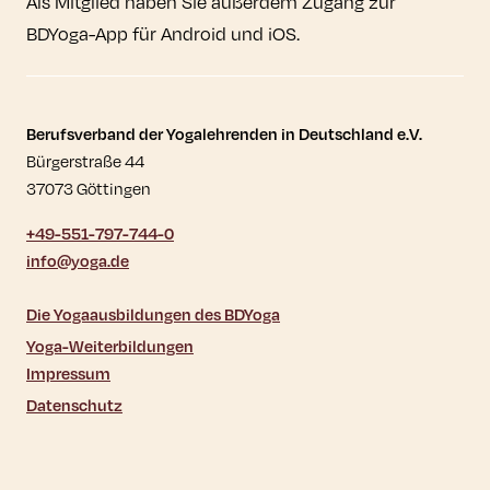
Als Mitglied haben Sie außerdem Zugang zur
BDYoga-App für Android und iOS.
Kontaktdaten und weitere Links
Berufsverband der Yogalehrenden in Deutschland e.V.
Bürgerstraße 44
37073 Göttingen
+49-551-797-744-0
info@yoga.de
Die Yogaausbildungen des BDYoga
Yoga-Weiterbildungen
Impressum
Datenschutz