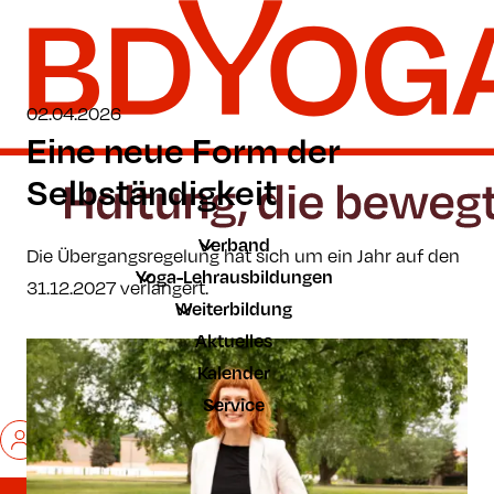
Zum Hauptinhalt der Seite springen
Zur Startseite navigieren
02.04.2026
Eine neue Form der
Selbständigkeit
Verband
Die Übergangsregelung hat sich um ein Jahr auf den
Yoga-Lehrausbildungen
31.12.2027 verlängert.
Weiterbildung
Aktuelles
Kalender
Service
Mein BDYoga
Kontakt