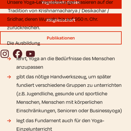
Unsere Yoga-Lehrausbildungen basieren auf der
YogalehrerIn finden
Tradition von Krishnamacharya / Desikachar /
Sridhar, deren Wurzeln bis auf 950 n. Chr.
Mitgliedschaft
zurückreichen.
Publikationen
Die Ausbildung
Instagram
Facebook
YouTube
lehrt, Yoga an die Bedürfnisse des Menschen
anzupassen
gibt das nötige Handwerkszeug, um später
fundiert verschiedene Gruppen zu unterrichten
(z.B. Jugendliche, gesunde und sportliche
Menschen, Menschen mit körperlichen
Einschränkungen, Senioren oder Businessyoga)
legt das Fundament auch für den Yoga-
Einzelunterricht