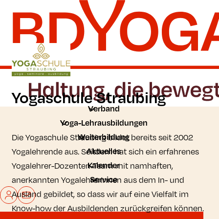
Zum Hauptinhalt der Seite springen
Zur Startseite navigieren
Yogaschule Straubing
Verband
Yoga-Lehrausbildungen
Weiterbildung
Die Yogaschule Straubing bildet bereits seit 2002
Aktuelles
Yogalehrende aus. Seitdem hat sich ein erfahrenes
Kalender
Yogalehrer-Dozenten-Team mit namhaften,
Service
anerkannten YogalehrerInnen aus dem In- und
Mein BDYoga
Kontakt
Ausland gebildet, so dass wir auf eine Vielfalt im
Know-how der Ausbildenden zurückgreifen können.