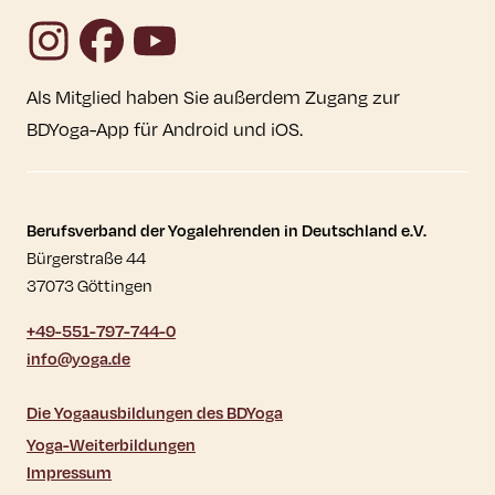
Instagram
Facebook
YouTube
Als Mitglied haben Sie außerdem Zugang zur
BDYoga-App für Android und iOS.
Kontaktdaten und weitere Links
Berufsverband der Yogalehrenden in Deutschland e.V.
Bürgerstraße 44
37073 Göttingen
+49-551-797-744-0
info@yoga.de
Die Yogaausbildungen des BDYoga
Yoga-Weiterbildungen
Impressum