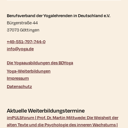
Kontaktdaten und weitere Links
Berufsverband der Yogalehrenden in Deutschland e.V.
Bürgerstraße 44
37073 Göttingen
+49-551-797-744-0
info@yoga.de
Die Yogaausbildungen des BDYoga
Yoga-Weiterbildungen
Impressum
Datenschutz
Aktuelle Weiterbildungstermine
imPULSforum | Prof. Dr. Martin Mittwede: Die Weisheit der
alten Texte und die Psychologie des inneren Wachstums |