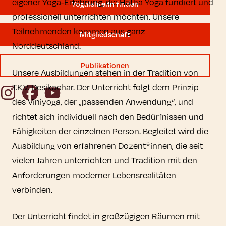
eigener Yoga-Erfahrung, die Hatha Yoga fundiert und
YogalehrerIn finden
professionell unterrichten möchten. Unsere
Teilnehmenden kommen aus ganz
Mitgliedschaft
Norddeutschland.
Publikationen
Unsere Ausbildungen stehen in der Tradition von
T.K.V. Desikachar. Der Unterricht folgt dem Prinzip
Instagram
Facebook
YouTube
des Viniyoga, der „passenden Anwendung“, und
richtet sich individuell nach den Bedürfnissen und
Fähigkeiten der einzelnen Person. Begleitet wird die
Ausbildung von erfahrenen Dozent*innen, die seit
vielen Jahren unterrichten und Tradition mit den
Anforderungen moderner Lebensrealitäten
verbinden.
Der Unterricht findet in großzügigen Räumen mit