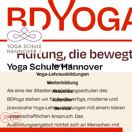
Zum Hauptinhalt der Seite springen
Zur Startseite navigieren
Yoga Schule Hannover
Verband
Yoga-Lehrausbildungen
Weiterbildung
Als eine der ältesten Ausbildungsschulen des
Aktuelles
BDYoga stehen wir für hochwertige, moderne und
Kalender
praxisnahe Yoga-Lehrausbildungen mit einem klaren
Service
wissenschaftlichen Anspruch. Das
Mein BDYoga
Kontakt
Ausbildungsangebot richtet sich an Menschen mit