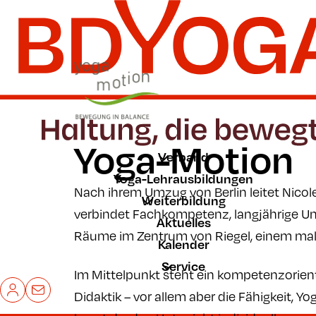
Zum Hauptinhalt der Seite springen
Zur Startseite navigieren
Yoga-Motion
Verband
Yoga-Lehrausbildungen
Nach ihrem Umzug von Berlin leitet Nico
Weiterbildung
verbindet Fachkompetenz, langjährige Un
Aktuelles
Räume im Zentrum von Riegel, einem maler
Kalender
Service
Im Mittelpunkt steht ein kompetenzorienti
Mein BDYoga
Kontakt
Didaktik – vor allem aber die Fähigkeit, Y