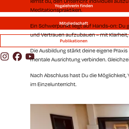
lernst du, den Unterricht individuell au
YogalehrerIn finden
Meditationspraktiken.
Mitgliedschaft
Ein Schwerpunkt liegt auf Hands-on: Du g
und Vertrauen aufzubauen – mit Klarheit, 
Publikationen
Die Ausbildung stärkt deine eigene Praxi
Instagram
Facebook
YouTube
mentale Ausrichtung verbinden. Gleichzeit
Nach Abschluss hast Du die Möglichkeit, 
im Einzelunterricht.