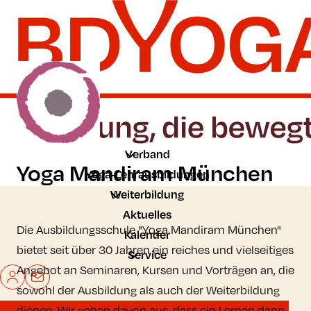
Zum Hauptinhalt der Seite springen
Zur Startseite navigieren
Verband
Yoga Mandiram München
Yoga-Lehrausbildungen
Weiterbildung
Aktuelles
Die Ausbildungsschule "Yoga Mandiram München"
Kalender
bietet seit über 30 Jahren ein reiches und vielseitiges
Service
Angebot an Seminaren, Kursen und Vorträgen an, die
Mein BDYoga
Kontakt
sowohl der Ausbildung als auch der Weiterbildung
dienen. Wir gehen davon aus, dass ein Lernen dann