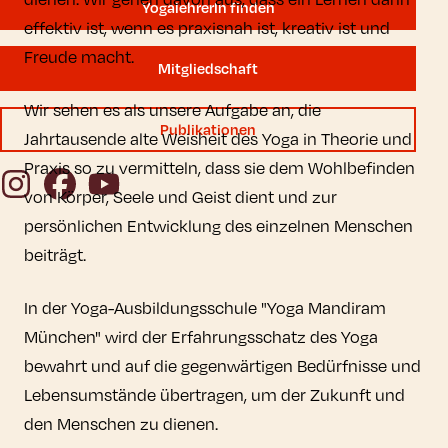
YogalehrerIn finden
effektiv ist, wenn es praxisnah ist, kreativ ist und
Freude macht.
Mitgliedschaft
Wir sehen es als unsere Aufgabe an, die
Publikationen
Jahrtausende alte Weisheit des Yoga in Theorie und
Praxis so zu vermitteln, dass sie dem Wohlbefinden
Instagram
Facebook
YouTube
von Körper, Seele und Geist dient und zur
persönlichen Entwicklung des einzelnen Menschen
beiträgt.
In der Yoga-Ausbildungsschule "Yoga Mandiram
München" wird der Erfahrungsschatz des Yoga
bewahrt und auf die gegenwärtigen Bedürfnisse und
Lebensumstände übertragen, um der Zukunft und
den Menschen zu dienen.