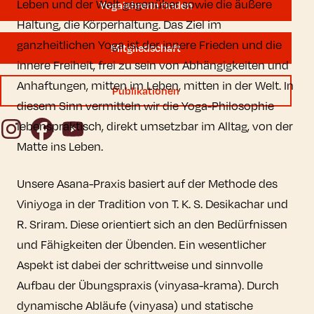
Leben und der Welt gegenüber sowie die äußere
YogalehrerIn finden
Haltung, die Körperhaltung. Das Ziel im
ganzheitlichen Yoga ist der innere Frieden und die
Mitgliedschaft
innere Freiheit, frei zu sein von Abhängigkeiten und
Anhaftungen, mitten im Leben, mitten in der Welt. In
Publikationen
diesem Sinn vermitteln wir die Yoga-Philosophie
Instagram
Facebook
YouTube
lebenspraktisch, direkt umsetzbar im Alltag, von der
Matte ins Leben.
Unsere Asana-Praxis basiert auf der Methode des
Viniyoga in der Tradition von T. K. S. Desikachar und
R. Sriram. Diese orientiert sich an den Bedürfnissen
und Fähigkeiten der Übenden. Ein wesentlicher
Aspekt ist dabei der schrittweise und sinnvolle
Aufbau der Übungspraxis (vinyasa-krama). Durch
dynamische Abläufe (vinyasa) und statische