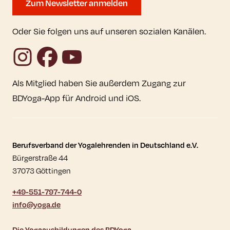
Zum Newsletter anmelden
Oder Sie folgen uns auf unseren sozialen Kanälen.
Instagram
Facebook
YouTube
Als Mitglied haben Sie außerdem Zugang zur
BDYoga-App für Android und iOS.
Kontaktdaten und weitere Links
Berufsverband der Yogalehrenden in Deutschland e.V.
Bürgerstraße 44
37073 Göttingen
+49-551-797-744-0
info@yoga.de
Die Yogaausbildungen des BDYoga