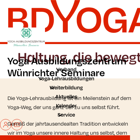
Zum Hauptinhalt der Seite springen
Zur Startseite navigieren
Yoga Ausbildungszentrum
Wünrichter Seminare
Verband
Yoga-Lehrausbildungen
Weiterbildung
Aktuelles
Die Yoga-Lehrausbildung ist ein Meilenstein auf dem
Kalender
Yoga-Weg, der uns ganz tief zu uns selbst führt.
Service
Mein BDYoga
Kontakt
Gemäß der jahrtausendealten Tradition entwickeln
wir im Yoga unsere innere Haltung uns selbst, dem