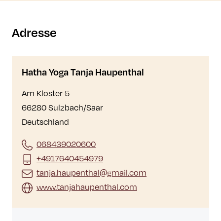
Adresse
Hatha Yoga Tanja Haupenthal
Am Kloster 5
66280 Sulzbach/Saar
Deutschland
068439020600
+4917640454979
tanja.haupenthal@gmail.com
www.tanjahaupenthal.com