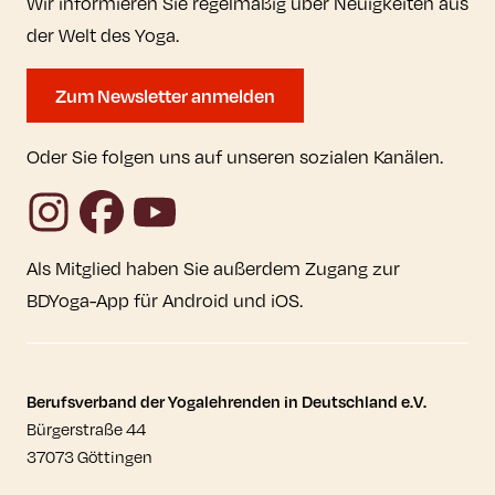
Wir informieren Sie regelmäßig über Neuigkeiten aus
der Welt des Yoga.
Zum Newsletter anmelden
Oder Sie folgen uns auf unseren sozialen Kanälen.
Instagram
Facebook
YouTube
Als Mitglied haben Sie außerdem Zugang zur
BDYoga-App für Android und iOS.
Kontaktdaten und weitere Links
Berufsverband der Yogalehrenden in Deutschland e.V.
Bürgerstraße 44
37073 Göttingen