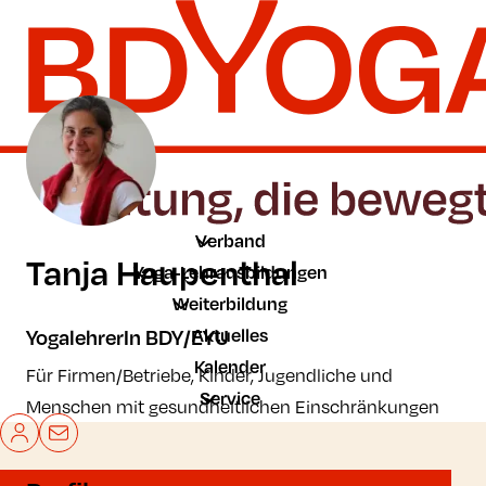
Zum Hauptinhalt der Seite springen
Zur Startseite navigieren
Verband
Tanja Haupenthal
Yoga-Lehrausbildungen
Weiterbildung
Aktuelles
YogalehrerIn BDY/EYU
Kalender
Für Firmen/Betriebe, Kinder, Jugendliche und
Service
Menschen mit gesundheitlichen Einschränkungen
Mein BDYoga
Kontakt