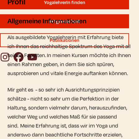
Profil
YogalehrerIn finden
Allgemeine Informationen
Mitgliedschaft
Als ausgebildete Yogalehrerin mit Erfahrung biete
Publikationen
ich Ihnen das reichhaltige Spektrum des Yoga mit all
Instagram
Facebook
YouTube
seinen Facetten. In meinen Kursen möchte ich Ihnen
einen Rahmen geben, in dem Sie sich spüren,
ausprobieren und vitale Energie auftanken können.
Mir geht es - so sehr ich Ausrichtungsprinzipien
schätze - nicht so sehr um die Perfektion in der
Haltung, sondern vielmehr darum, herauszufinden,
welcher Weg und welches Maß für sie passend
sind. Meine Erfahrung ist, dass wir im Yoga und
anderswo dann beachtliche Fortschritte erzielen,