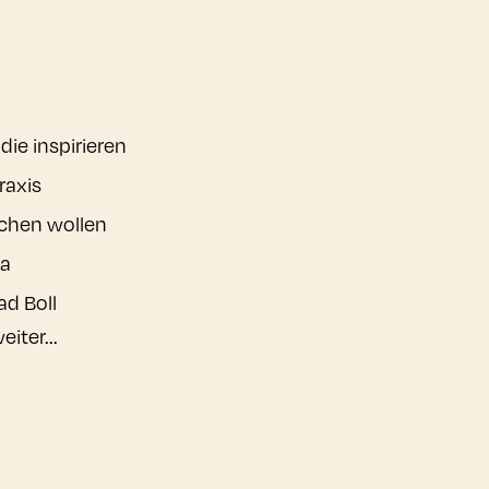
die inspirieren
raxis
uchen wollen
ga
ad Boll
iter...