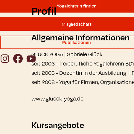
YogalehrerIn finden
Profil
Mitgliedschaft
Allgemeine Informationen
Publikationen
GLÜCK YOGA | Gabriele Glück
Instagram
Facebook
YouTube
seit 2003 - freiberufliche Yogalehrerin BD
seit 2006 - Dozentin in der Ausbildung +
seit 2008 - Yoga für Firmen, Organisation
www.glueck-yoga.de
Kursangebote