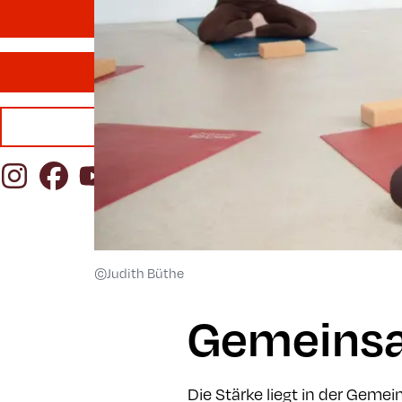
YogalehrerIn finden
Mitgliedschaft
Publikationen
Instagram
Facebook
YouTube
©Judith Büthe
Gemeinsa
Die Stärke liegt in der Geme